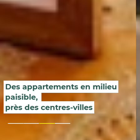
Pour vivre en toute autonomie
en Île-de-France
1
2
3
4