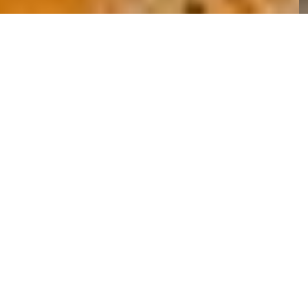
Bienvenue en
Île-de-France
,
dans les
résidences seniors Les
Jardins d'Arcadie
.
Ici, vous pouvez louer un
appartement
et bien plus
encore
.
Vous êtes chez vous et nous
prenons soin de vous.