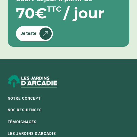
70€
/ jour
TTC
21 - DIJON
22 - PERROS-GUIREC
22 - PLÉNEUF-VAL-ANDRÉ
Je teste
22 - SAINT-BRIEUC
24 - BERGERAC
24 - PÉRIGUEUX
26 - ROMANS-SUR-ISÈRE
26 - VALENCE
27 - VERNON
29 - BREST
NOTRE CONCEPT
29 - BREST LAMBÉZELLEC
30 - LE GRAU-DU-ROI
NOS RÉSIDENCES
30 - NÎMES
TÉMOIGNAGES
31 - PLAISANCE-DU-TOUCH
LES JARDINS D'ARCADIE
32 - AUCH