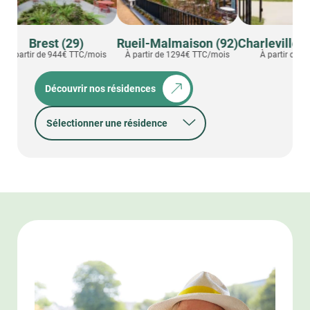
 (29)
Rueil-Malmaison (92)
Charleville-Mézières (
44€ TTC/mois
À partir de 1294€ TTC/mois
À partir de 750€ TTC/mois
Découvrir nos résidences
Sélectionner une résidence
01 - BOURG-EN-BRESSE
02 - SAINT-QUENTIN
06 - ANTIBES
06 - CANNES
06 - CANNES LA BOCCA
06 - GOLFE-JUAN
06 - GRASSE
08 - CHARLEVILLE-MÉZIÈRES