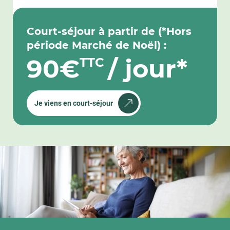
Court-séjour à partir de (*Hors
période Marché de Noël) :
90€
/ jour*
TTC
Je viens en court-séjour