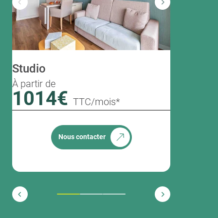
T2
Studio
À partir de
1473
À partir de
1014€
TTC/mois*
Nous contacter
1
2
3