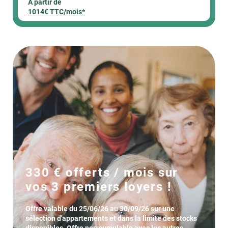
À partir de
1014€ TTC/mois*
330 € offerts / mois sur
vos 3 premiers loyers !
Offre valable du 25/06/26 au 30/09/26 sur une
sélection d'appartements et dans la limite des stocks