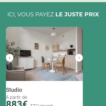
ICI, VOUS PAYEZ
LE JUSTE PRIX
T2
Studio
À partir de
1178
À partir de
883€