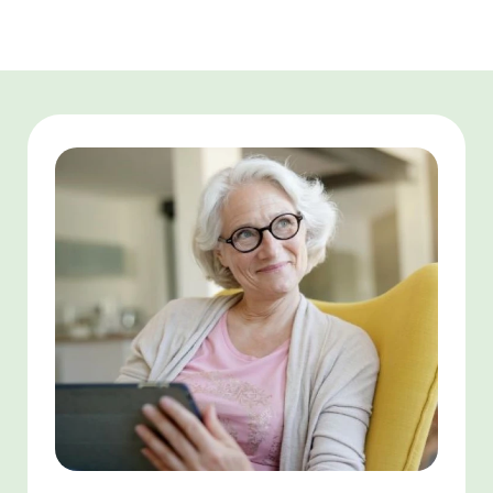
équivalente à 50% du montant total des factures et
restaurant mais aussi de télécharger des photos
pouvant aller jusqu’à 12 000 €/an. L’activité de service à
prises lors des animations. Cette application est
la personne est déclarée auprès de la DREETS et
également accessible aux familles.
l’activité de SAD est autorisée par le Conseil
Départemental.