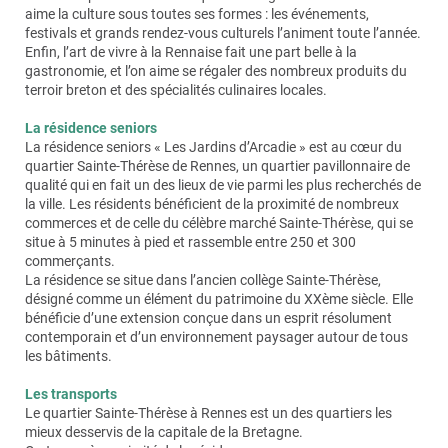
recherche d’un praticien ? vous avez besoin d’une
résidents qui souhaiteraient s’y retrouver et partager
aime la culture sous toutes ses formes : les événements,
Un personnel qualifié et présent 24h/24h, toute
dans votre appartement, se charger des courses à
Des activités
sportives et ludiques :
gymnastique
aide particulière ? Le coordinateur/trice est là pour
des moments conviviaux. Il accueille également les
festivals et grands rendez-vous culturels l’animent toute l’année.
l’année
votre place, faire votre lessive et votre repassage,
douce, pétanque…
vous orienter.
repas animés ou à thème organisés par notre équipe
Enfin, l’art de vivre à la Rennaise fait une part belle à la
préparer ensemble vos repas…
pour enjoliver le quotidien.
Un système d’appel d’urgence relié à notre
gastronomie, et l’on aime se régaler des nombreux produits du
Des initiatives
citoyennes,
des partenariats et des
Coiffeur
: l’Espace Beauté vous accueille sur
personnel présent jour et nuit, pour réagir
Des
prestations d’aide et d’accompagnement
pour
terroir breton et des spécialités culinaires locales.
services innovants
rendez-vous !
immédiatement en cas de besoin
: préparer et vous servir votre petit déjeuner, vous
aider à vous habiller et vous coiffer, vous aider à
La résidence seniors
Esthéticienne :
retrouvez toutes les prestations à
Les activités peuvent aussi être à l’initiative :
Un visiophone individuel pour ouvrir vous-même à
vous coucher, vous accompagner pour une balade,
La résidence seniors « Les Jardins d’Arcadie » est au cœur du
l’accueil de la résidence et prenez rendez-vous.
vos visiteurs
du shopping ou chez le médecin…
quartier Sainte-Thérèse de Rennes, un quartier pavillonnaire de
De nos résidents qui organisent et partagent des
qualité qui en fait un des lieux de vie parmi les plus recherchés de
Blanchisserie :
un service de pressing prend soin
moments de détente
Un service de conciergerie et d’accueil pour
Nous assurons les remplacements et la formation du
la ville. Les résidents bénéficient de la proximité de nombreux
de votre linge à la demande.
réceptionner vos colis
personnel, ainsi que le suivi qualité des prestations, pour
commerces et de celle du célèbre marché Sainte-Thérèse, qui se
D’associations locales qui interviennent au sein de
que vous puissiez garder l’esprit libre. Pensez-y !
L’application des Jardins d’Arcadie
vous permet
situe à 5 minutes à pied et rassemble entre 250 et 300
la résidence
d’accéder aux informations clés de la résidence,
commerçants.
Horaires d'ouverture
: Du lundi au vendredi de 09h00 à
N’hésitez pas à interroger l’équipe sur le planning
d’envoyer un message à l’accueil, de retrouver le
La résidence se situe dans l’ancien collège Sainte-Thérèse,
12h00 et de 14h00 à 18h00
d’activité !
programme d’activité et le menu hebdomadaire du
désigné comme un élément du patrimoine du XXème siècle. Elle
Numéro de Téléphone
: 02 19 00 38 65
Certaines animations peuvent être payantes et
restaurant mais aussi de télécharger des photos
bénéficie d’une extension conçue dans un esprit résolument
nécessitent une réservation.
prises lors des animations. Cette application est
contemporain et d’un environnement paysager autour de tous
Vous pouvez bénéficier d’une réduction d’impôt
également accessible aux familles.
les bâtiments.
équivalente à 50% du montant total des factures et
pouvant aller jusqu’à 12 000 €/an. L’activité de service à
Les transports
la personne est déclarée auprès de la DREETS et
Le quartier Sainte-Thérèse à Rennes est un des quartiers les
l’activité de SAD est autorisée par le Conseil
mieux desservis de la capitale de la Bretagne.
Départemental.