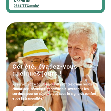
À partir de
936€ TTC/mois*
Cet été, évadez-vous
quelques jours !
Réservez votre court séjour et profitez d’une résidence
climatisée, sécurisée et conviviale, avec tous les
services pour un séjour placé sous le signe du confort
et de la tranquillité.