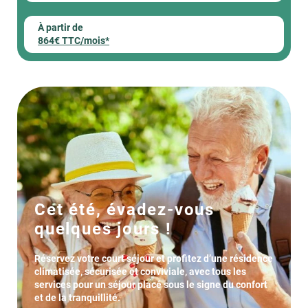
À partir de
864€ TTC/mois*
Cet été, évadez-vous
quelques jours !
Réservez votre court séjour et profitez d’une résidence
climatisée, sécurisée et conviviale, avec tous les
services pour un séjour placé sous le signe du confort
et de la tranquillité.