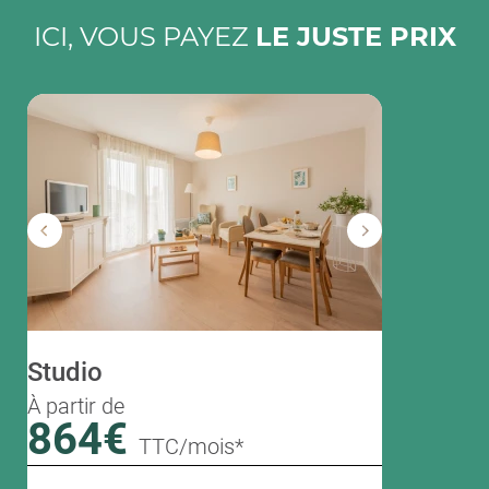
ICI, VOUS PAYEZ
LE JUSTE PRIX
Studio
T1 bis
À partir de
À partir de
864€
1386
TTC/mois*