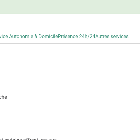
vice Autonomie à Domicile
Présence 24h/24
Autres services
uche