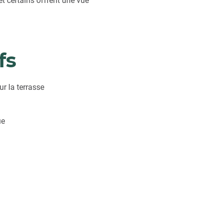
t certains offrent une vue
fs
r la terrasse
ue