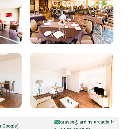
grasse@jardins-arcadie.fr
s Google)