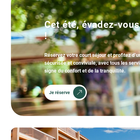
Cet été, évadez-vous
!
Réservez votre court séjour et profitez d’
sécurisée et conviviale, avec tous les serv
signe du confort et de la tranquillité.
Je réserve