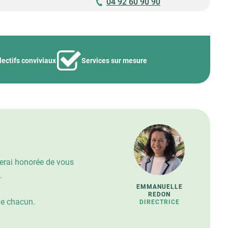
04 92 60 90 90
lectifs conviviaux
Services sur mesure
serai honorée de vous
.
EMMANUELLE
REDON
de chacun.
DIRECTRICE