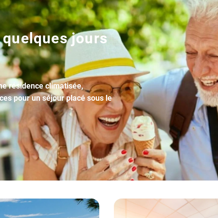
 quelques jours
une résidence climatisée,
ices pour un séjour placé sous le