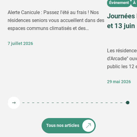
Événement
À 
Alerte Canicule : Passez l'été au frais ! Nos
Journées 
résidences seniors vous accueillent dans des
et 13 juin
espaces communs climatisés et des
appartements climatisés.
7 juillet 2026
Les résidence
d'Arcadie" ouv
public les 12 
29 mai 2026
Tous nos articles