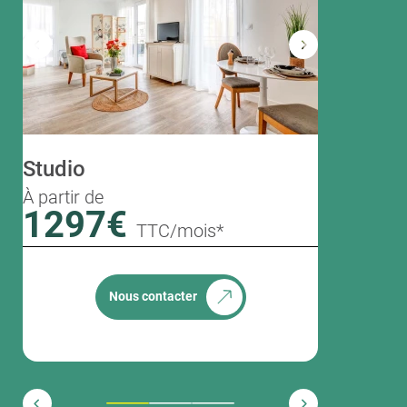
Studio
T2
À partir de
À partir de
1297€
1463
TTC/mois*
Nous contacter