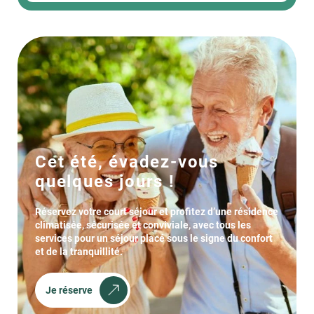
Cet été, évadez-vous
quelques jours !
Réservez votre court séjour et profitez d’une résidence
climatisée, sécurisée et conviviale, avec tous les
services pour un séjour placé sous le signe du confort
et de la tranquillité.
Je réserve