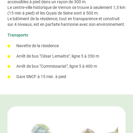
L’application des Jardins d’Arcadie
vous permet
accessibles à pied dans un rayon de 300 m.
50% du montant total des factures et pouvant aller
N’hésitez pas à interroger l’équipe sur le planning
d’accéder aux informations clés de la résidence,
Le centre-ville historique de Vernon se trouve à seulement 1,5 km
jusqu’à 12 000 €/an. L’activité de service à la personne
d’activité !
d’envoyer un message à l’accueil, de retrouver le
(15 min à pied) et les Quais de Seine sont à 500 m.
est déclarée auprès de la DREETS.
Certaines animations peuvent être payantes et
programme d’activité et le menu hebdomadaire du
Le bâtiment de la résidence, tout en transparence et construit
nécessitent une réservation.
restaurant mais aussi de télécharger des photos
sur 4 niveaux, est en parfaite harmonie avec son environnement.
prises lors des animations. Cette application est
également accessible aux familles.
Transports
Navette de la résidence
Arrêt de bus "César Lemaitre", ligne 5 à 350 m
Arrêt de bus "Commissariat", ligne 5 à 400 m
Gare SNCF à 15 min. à pied