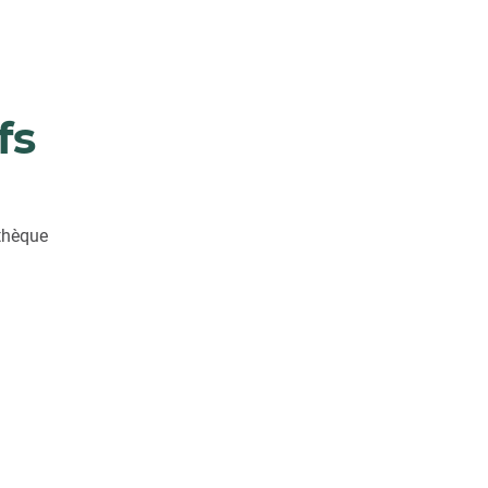
fs
othèque