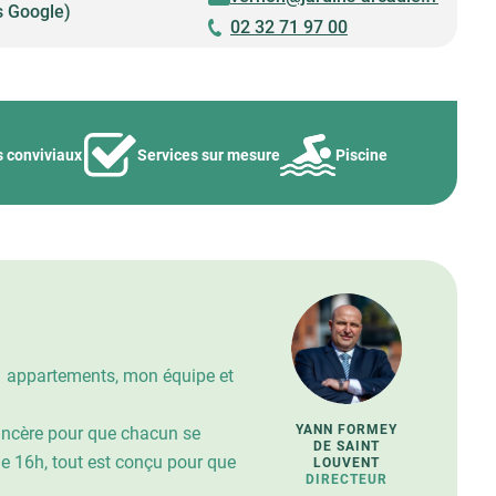
s Google)
02 32 71 97 00
s conviviaux
Services sur mesure
Piscine
31 appartements, mon équipe et
YANN FORMEY
sincère pour que chacun se
DE SAINT
de 16h, tout est conçu pour que
LOUVENT
DIRECTEUR