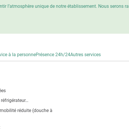
ssentir l’atmosphère unique de notre établissement. Nous serons
vice à la personne
Présence 24h/24
Autres services
ées
réfrigérateur…
 mobilité réduite (douche à
t