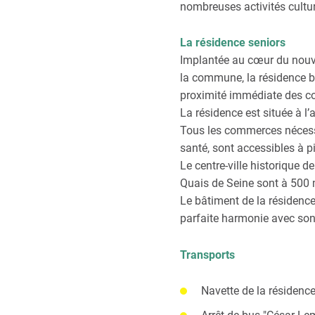
nombreuses activités cultur
nture, poésie…
sent jour et nuit, pour réagir
nel, ainsi que le suivi
ce, pétanque…
tre linge à la demande.
La résidence seniors
it libre. Pensez-y !
jeuner, sans obligation, pour
vices innovants
Implantée au cœur du nouve
 voisins.
visiteurs
la commune, la résidence bén
ide à la toilette, aide à
éder aux informations clés
r vos colis
proximité immédiate des c
enaires de confiance.
ous faire plaisir ou pour une
retrouver le programme
La résidence est située à l’
 aussi de télécharger des
ents de détente
Tous les commerces nécessa
r directement chez vous si
2h00 et de 14h00 à 18h00
est également accessible aux
santé, sont accessibles à 
résidence
Le centre-ville historique 
Quais de Seine sont à 500 
!
ue le restaurant s’adapte à
0% du montant total des
Le bâtiment de la résidence,
une réservation.
 service à la personne est
parfaite harmonie avec so
Transports
Navette de la résidenc