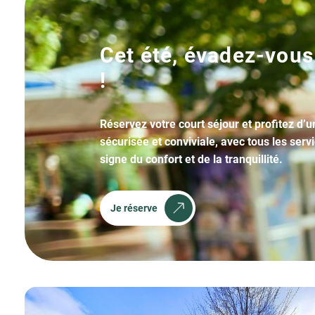
Cet été, évadez-vous
!
Réservez votre court séjour et profitez d’
sécurisée et conviviale, avec tous les serv
signe du confort et de la tranquillité.
Je réserve