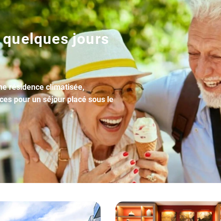
 quelques jours
une résidence climatisée,
ices pour un séjour placé sous le