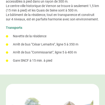
L’application des Jardins d’Arcadie
vous permet
accessibles à pied dans un rayon de 300 m.
50% du montant total des factures et pouvant aller
N’hésitez pas à interroger l’équipe sur le planning
d’accéder aux informations clés de la résidence,
Le centre-ville historique de Vernon se trouve à seulement 1,5 km
jusqu’à 12 000 €/an. L’activité de service à la personne
d’activité !
d’envoyer un message à l’accueil, de retrouver le
(15 min à pied) et les Quais de Seine sont à 500 m.
est déclarée auprès de la DREETS.
Certaines animations peuvent être payantes et
programme d’activité et le menu hebdomadaire du
Le bâtiment de la résidence, tout en transparence et construit
nécessitent une réservation.
restaurant mais aussi de télécharger des photos
sur 4 niveaux, est en parfaite harmonie avec son environnement.
prises lors des animations. Cette application est
également accessible aux familles.
Transports
Navette de la résidence
Arrêt de bus "César Lemaitre", ligne 5 à 350 m
Arrêt de bus "Commissariat", ligne 5 à 400 m
Gare SNCF à 15 min. à pied