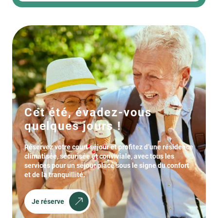
Cet été, évadez-vous
quelques jours !
Réservez votre court séjour et profitez d’une résidence
climatisée, sécurisée et conviviale, avec tous les
services pour un séjour placé sous le signe du confort
et de la tranquillité.
Je réserve