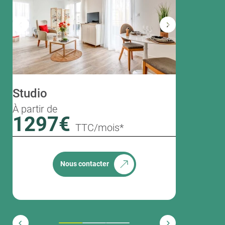
Studio
T2
À partir de
À partir de
1297€
1463
TTC/mois*
Nous contacter