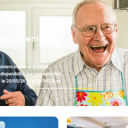
os 3 premiers
miers loyers et profitez
disponibilité sur une sélection
 le 20/05/26 et le 31/08/26 et
1
2
3