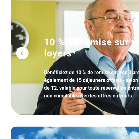
10 % de remise sur v
loyers*
Bénéficiez de 10 % de remise sur vos 3 pre
également de 15 déjeuners offerts - selon 
de T2, valable pour toute réservation entre
non cumulable avec les offres en cours