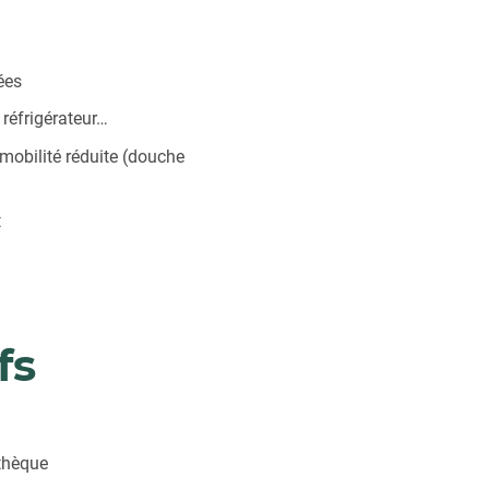
ées
réfrigérateur…
 mobilité réduite (douche
t
fs
othèque