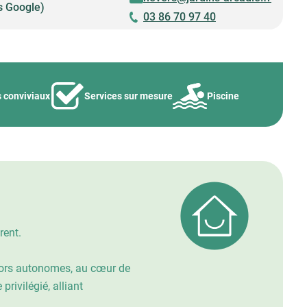
s Google)
03 86 70 97 40
s conviviaux
Services sur mesure
Piscine
rent.
eniors autonomes, au cœur de
rivilégié, alliant