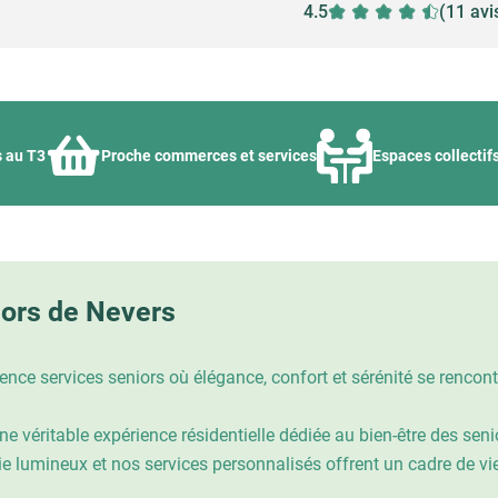
4.5
(11 avi
s au T3
Proche commerces et services
Espaces collectif
iors de Nevers
nce services seniors où élégance, confort et sérénité se rencont
 une véritable expérience résidentielle dédiée au bien-être des s
 lumineux et nos services personnalisés offrent un cadre de vie p