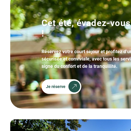
Cet été, évadez-vous
!
Réservez votre court séjour et profitez d’
sécurisée et conviviale, avec tous les serv
signe du confort et de la tranquillité.
Je réserve