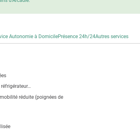
ins d’Arcadie.
vice Autonomie à Domicile
Présence 24h/24
Autres services
ées
réfrigérateur…
 mobilité réduite (poignées de
lisée