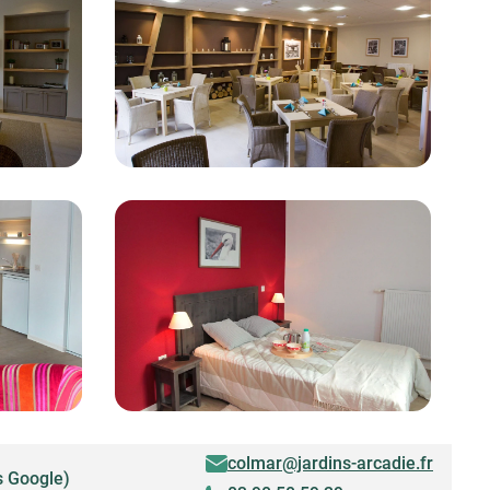
colmar@jardins-arcadie.fr
s Google)