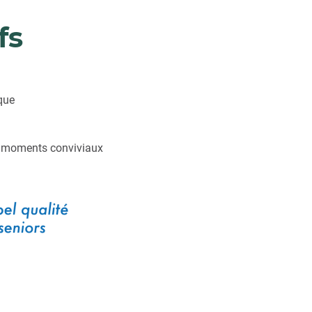
fs
que
es moments conviviaux