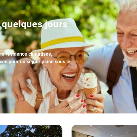
 quelques jours
une résidence climatisée,
ices pour un séjour placé sous le