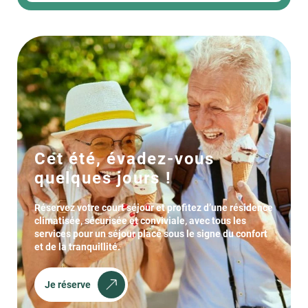
Cet été, évadez-vous
quelques jours !
Réservez votre court séjour et profitez d’une résidence
climatisée, sécurisée et conviviale, avec tous les
services pour un séjour placé sous le signe du confort
et de la tranquillité.
Je réserve