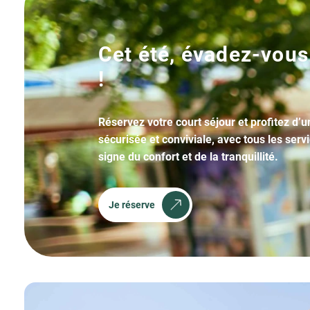
Cet été, évadez-vous
!
Réservez votre court séjour et profitez d’
sécurisée et conviviale, avec tous les serv
signe du confort et de la tranquillité.
Je réserve