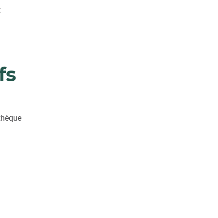
t
fs
othèque