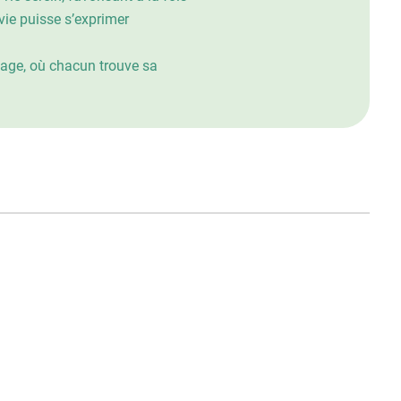
 vie puisse s’exprimer
rtage, où chacun trouve sa