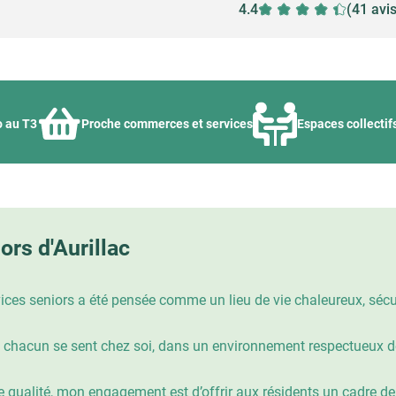
4.4
(41 avi
o au T3
Proche commerces et services
Espaces collectif
ors d'Aurillac
rvices seniors a été pensée comme un lieu de vie chaleureux, sé
t où chacun se sent chez soi, dans un environnement respectueux d
e qualité, mon engagement est d’offrir aux résidents un cadre de v