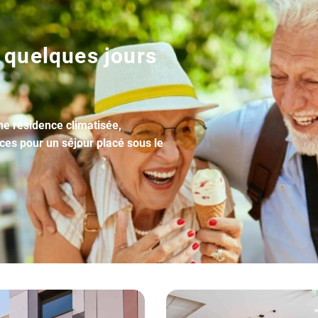
 quelques jours
une résidence climatisée,
ices pour un séjour placé sous le