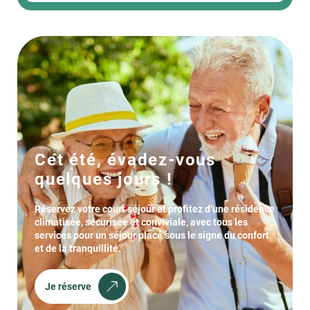
Cet été, évadez-vous
quelques jours !
Réservez votre court séjour et profitez d’une résidence
climatisée, sécurisée et conviviale, avec tous les
services pour un séjour placé sous le signe du confort
et de la tranquillité.
Je réserve