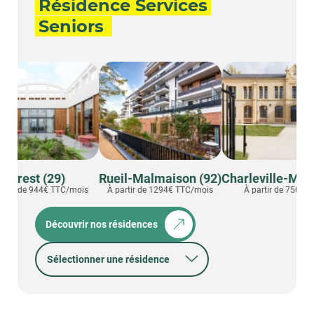
Résidence Services
Seniors
Rueil-Malmaison (92)
Charleville-Mézières (08)
No
C/mois
À partir de 1294€ TTC/mois
À partir de 750€ TTC/mois
Découvrir nos résidences
Sélectionner une résidence
01 - BOURG-EN-BRESSE
02 - SAINT-QUENTIN