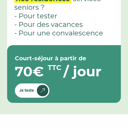
17 - LE BOIS-PLAGE-EN-RÉ
seniors ?
17 - ROCHEFORT
- Pour tester
17 - SAINT-PALAIS-SUR-MER
- Pour des vacances
18 - BOURGES
- Pour une convalescence
18 - BOURGES APPARTEMENTS
18 - BOURGES EMILE MARTIN
19 - BRIVE-LA-GAILLARDE
Court-séjour à partir de
21 - DIJON
70€
/ jour
TTC
22 - PERROS-GUIREC
22 - PLÉNEUF-VAL-ANDRÉ
22 - SAINT-BRIEUC
Je teste
24 - BERGERAC
24 - PÉRIGUEUX
26 - ROMANS-SUR-ISÈRE
26 - VALENCE