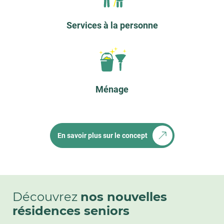
56 - SAINT-AVÉ
56 - VANNES
Services à la personne
57 - METZ
57 - THIONVILLE
58 - NEVERS
59 - MONS-EN-BARŒUL
Ménage
59 - TOURCOING
62 - BÉTHUNE
63 - CHÂTEL-GUYON
En savoir plus sur le concept
64 - ANGLET
64 - HENDAYE
66 - CANET-EN-ROUSSILLON
67 - SCHILTIGHEIM
Découvrez
nos nouvelles
67 - STRASBOURG
résidences seniors
68 - COLMAR