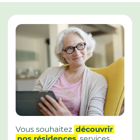
06 - ANTIBES
06 - CANNES
06 - CANNES LA BOCCA
06 - GOLFE-JUAN
06 - GRASSE
08 - CHARLEVILLE-MÉZIÈRES
10 - TROYES
11 - CARCASSONNE
13 - MARSEILLE 3E
13 - MARSEILLE 9E
13 - MARSEILLE CARRÉ SAINT-
LAZARE
14 - OUISTREHAM
15 - AURILLAC
Vous souhaitez
découvrir
17 - LA ROCHELLE
nos résidences
services