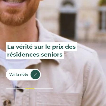
Une résidence seniors,
ce n’est ni une maison de
retraite,
ni un EHPAD.
C'est quoi une résidence seniors ?
1
2
3
4
5