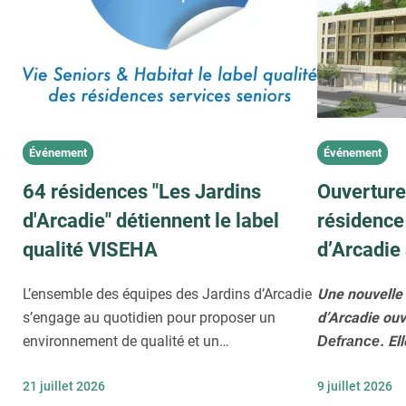
85 - LES SABLES-D’OLONNE
86 - CHÂTELLERAULT
86 - POITIERS
87 - LIMOGES
91 - MASSY
91 - SAINT-MICHEL-SUR-ORGE
Événement
Événement
92 - COURBEVOIE LES HESPÉRIDES
64 résidences "Les Jardins
Ouverture
92 - RUEIL-MALMAISON
d'Arcadie" détiennent le label
résidence
94 - NOGENT-SUR-MARNE
qualité VISEHA
d’Arcadie
94 - SAINT-MANDÉ
94 - VINCENNES
L’ensemble des équipes des Jardins d’Arcadie
Une nouvelle 
95 - DOMONT
s’engage au quotidien pour proposer un
d’Arcadie ouv
95 - SANNOIS
environnement de qualité et un
. El
Defrance
accompagnement sur-mesure aux résidents,
un secteur pa
21 juillet 2026
9 juillet 2026
dévouement certifié par le premier label de
sa douceur de