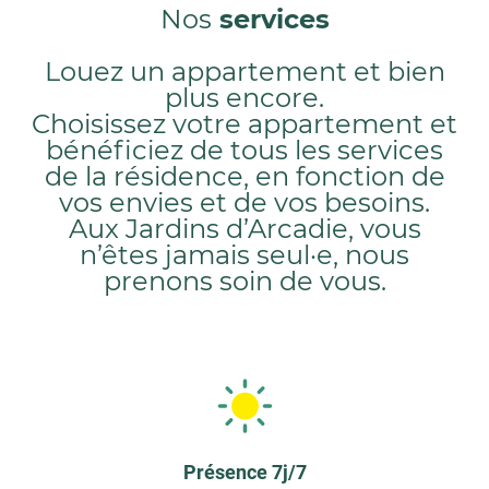
Nos
services
27 - VERNON
29 - BREST
Louez un appartement et bien
29 - BREST LAMBÉZELLEC
plus encore.
30 - LE GRAU-DU-ROI
Choisissez votre appartement et
bénéficiez de tous les services
30 - NÎMES
de la résidence, en fonction de
31 - PLAISANCE-DU-TOUCH
vos envies et de vos besoins.
32 - AUCH
Aux Jardins d’Arcadie, vous
33 - BORDEAUX
n’êtes jamais seul·e, nous
prenons soin de vous.
33 - LA TESTE-DE-BUCH
33 - LE TEICH
34 - SÈTE
35 - CESSON-SÉVIGNÉ
35 - RENNES ADORATION
35 - RENNES SAINTE-THÉRÈSE
Présence 7j/7
36 - CHÂTEAUROUX