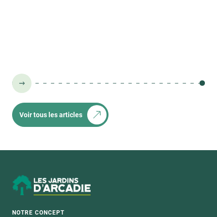
qualité VISEHA pour 64 de leurs résidences.
nombreuses b
facilement ac
résidence sen
quotidien ser
Ce nouveau li
conjuguer ha
belles rencon
Voir tous les articles
NOTRE CONCEPT