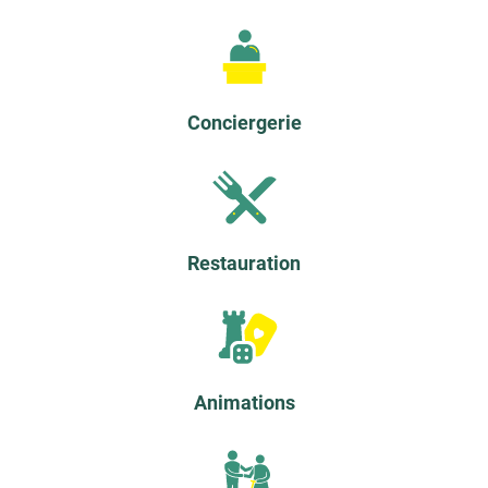
37 - CHAMBRAY-LES-TOURS
40 - DAX
41 - VENDÔME
42 - SAINT-ÉTIENNE
Conciergerie
42 - SAINT-ÉTIENNE LIBÉRATION
44 - NANTES
44 - NANTES LA GAUDINIÈRE
45 - SAINT-JEAN-DE-BRAYE
Restauration
49 - ANGERS
49 - CHOLET
51 - REIMS
53 - LAVAL
Animations
54 - NANCY
56 - LORIENT
56 - LORIENT VILLENEUVE