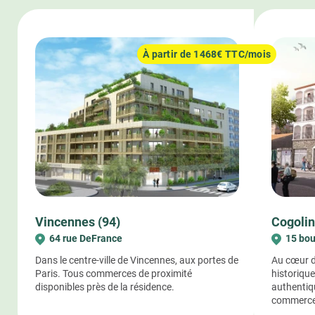
69 - LYON
69 - VILLEFRANCHE-SUR-SAÔNE
À partir de 1468€ TTC/mois
71 - MÂCON
72 - LE MANS
73 - LA RAVOIRE
74 - ANNEMASSE
76 - LE HAVRE COTY
76 - LE HAVRE FRANÇOIS 1ER
76 - ROUEN JARDIN DES PLANTES
76 - ROUEN LA CALENDE
Vincennes (94)
Cogolin
76 - ROUEN RIVE DROITE
64 rue DeFrance
15 bou
77 - AVON
Dans le centre-ville de Vincennes, aux portes de
Au cœur d
77 - CHELLES
Paris. Tous commerces de proximité
historique
77 - LAGNY-SUR-MARNE
disponibles près de la résidence.
authentiqu
commerce
77 - MEAUX